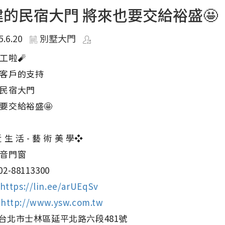
建的民宿大門 將來也要交給裕盛🤩
5.6.20
別墅大門
工啦🧨
客戶的支持
民宿大門
要交給裕盛🤩
 生 活 - 藝 術 美 學❖
音門窗
2-88113300
https://lin.ee/arUEqSv
⇢
http://www.ysw.com.tw
台北市士林區延平北路六段481號