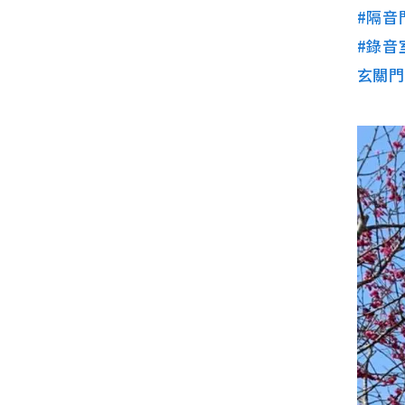
#隔音
#錄音
玄關門