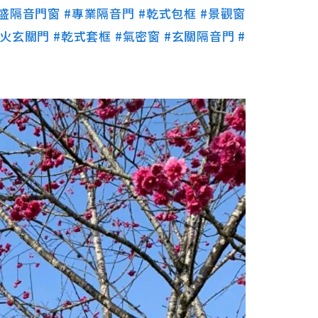
裕盛隔音門窗
#專業隔音門
#乾式包框
#景觀窗
防火玄關門
#乾式套框
#氣密窗
#玄關隔音門
#