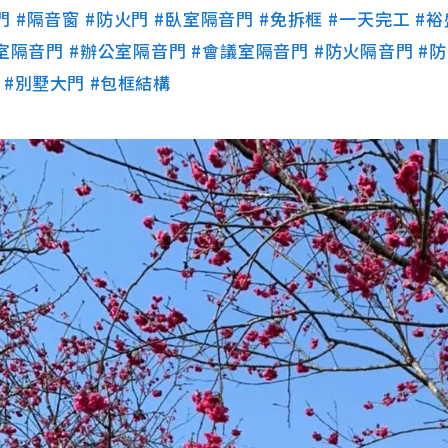
門
#隔音窗
#防火門
#臥室隔音門
#免拆框
#一天完工
#
室隔音門
#辦公室隔音門
#會議室隔音門
#防火隔音門
#
#別墅大門
#包框結構