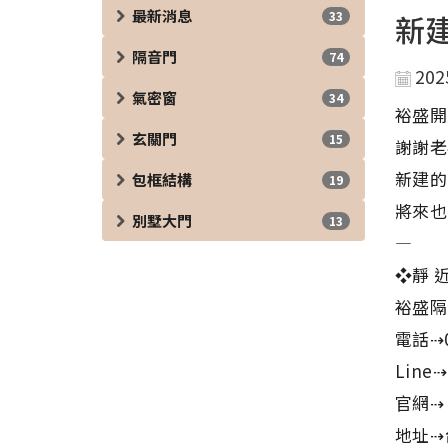
最新消息
33
新
隔音門
74
202
氣密窗
34
裕盛開
玄關門
15
謝謝老
新建的
包框結構
19
將來也
別墅大門
13
—
❖靜 近
裕盛隔
電話⇢0
Line⇢
官網
地址⇢