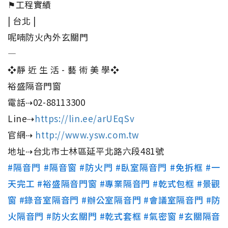
⚑工程實績
| 台北 |
呢喃防火內外玄關門
—
❖靜 近 生 活 - 藝 術 美 學❖
裕盛隔音門窗
電話⇢02-88113300
Line⇢
https://lin.ee/arUEqSv
官網⇢
http://www.ysw.com.tw
地址⇢台北市士林區延平北路六段481號
#隔音門
#隔音窗
#防火門
#臥室隔音門
#免拆框
#一
天完工
#裕盛隔音門窗
#專業隔音門
#乾式包框
#景觀
窗
#錄音室隔音門
#辦公室隔音門
#會議室隔音門
#防
火隔音門
#防火玄關門
#乾式套框
#氣密窗
#玄關隔音