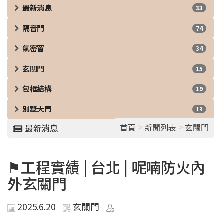
最新消息
33
隔音門
74
氣密窗
34
玄關門
15
包框結構
19
別墅大門
13
>
>
首頁
新聞列表
玄關門
最新消息
⚑工程實績 | 台北 | 呢喃防火內
外玄關門
2025.6.20
玄關門