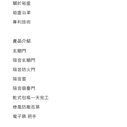
關於裕盛
裕盛沿革
專利技術
產品介紹
玄關門
隔音玄關門
隔音防火門
隔音窗
隔音摺疊門
乾式包框一天完工
綠風防颱百葉
電子鎖.把手