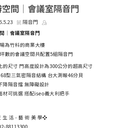
辦空間｜會議室隔音門
5.5.23
隔音門
間｜會議室隔音門
場為竹科的商業大樓
坪數的會議空間共配置5組隔音門
化的尺寸 門高度設計為300公分的超高尺寸
168型三氣密隔音結構 台大測報46分貝
下降隔音擋 無障礙設計
面材可挑選 搭配iseo義大利把手
 生 活 - 藝 術 美 學❖
2-88113300