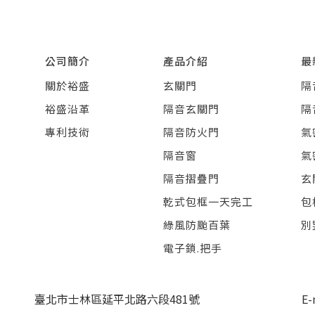
公司簡介
產品介紹
最
關於裕盛
玄關門
隔
裕盛沿革
隔音玄關門
隔
專利技術
隔音防火門
氣
隔音窗
氣
隔音摺疊門
玄
乾式包框一天完工
包
綠風防颱百葉
別
電子鎖.把手
臺北市士林區延平北路六段481號
E-