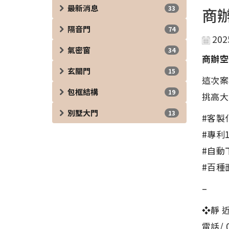
最新消息
33
商
隔音門
74
202
氣密窗
34
商辦空
玄關門
15
這次案
包框結構
19
挑高大
別墅大門
13
#客製
#專利
#自動
#百種
–
❖靜 近
電話/ 0