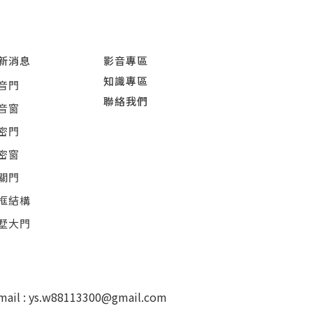
新消息
影音專區
知識專區
音門
聯絡我們
音窗
密門
密窗
關門
框結構
墅大門
mail : ys.w88113300@gmail.com