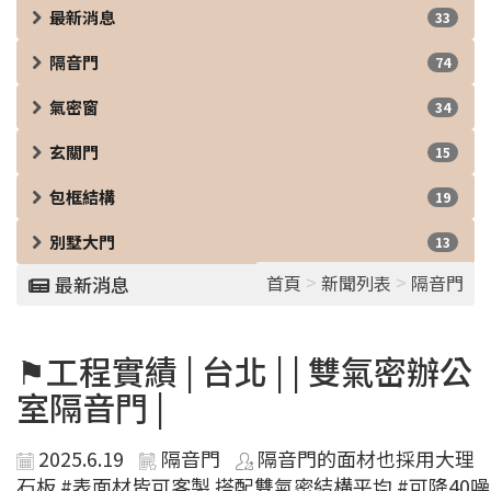
最新消息
33
隔音門
74
氣密窗
34
玄關門
15
包框結構
19
別墅大門
13
>
>
首頁
新聞列表
隔音門
最新消息
⚑工程實績 | 台北 | | 雙氣密辦公
室隔音門 |
2025.6.19
隔音門
隔音門的面材也採用大理
石板 #表面材皆可客製 搭配雙氣密結構平均 #可降40噪