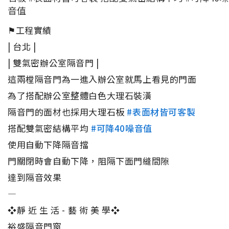
音值
⚑工程實績
| 台北 |
| 雙氣密辦公室隔音門 |
這兩樘隔音門為一進入辦公室就馬上看見的門面
為了搭配辦公室整體白色大理石裝潢
隔音門的面材也採用大理石板
#表面材皆可客製
搭配雙氣密結構平均
#可降40噪音值
使用自動下降隔音擋
門關閉時會自動下降，阻隔下面門縫間隙
達到隔音效果
—
❖靜 近 生 活 - 藝 術 美 學❖
裕盛隔音門窗