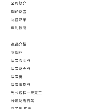
公司簡介
關於裕盛
裕盛沿革
專利技術
產品介紹
玄關門
隔音玄關門
隔音防火門
隔音窗
隔音摺疊門
乾式包框一天完工
綠風防颱百葉
電子鎖.把手