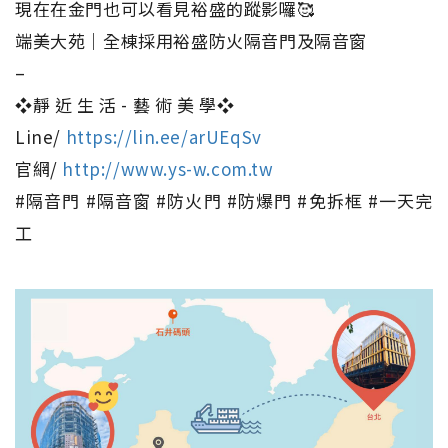
現在在金門也可以看見裕盛的蹤影囉🥰
端美大苑｜全棟採用裕盛防火隔音門及隔音窗
–
❖靜 近 生 活 - 藝 術 美 學❖
Line/
https://lin.ee/arUEqSv
官網/
http://www.ys-w.com.tw
#隔音門 #隔音窗 #防火門 #防爆門 #免拆框 #一天完
工