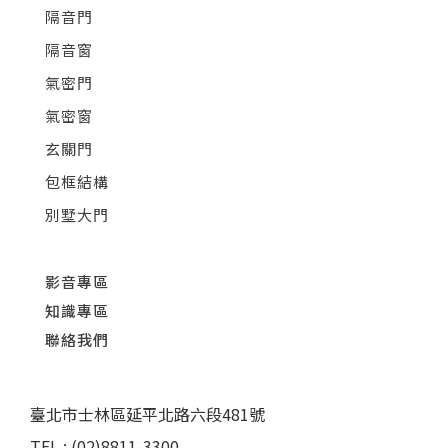
隔音門
隔音窗
氣密門
氣密窗
玄關門
包框結構
別墅大門
影音專區
知識專區
聯絡我們
臺北市士林區延平北路六段481號
TEL : (02)8811-3300