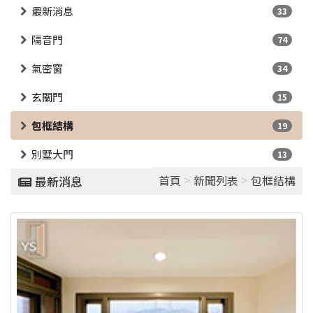
最新消息
33
隔音門
74
氣密窗
34
玄關門
15
包框結構
19
別墅大門
13
>
>
首頁
新聞列表
包框結構
最新消息