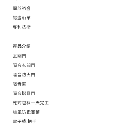
關於裕盛
裕盛沿革
專利技術
產品介紹
玄關門
隔音玄關門
隔音防火門
隔音窗
隔音摺疊門
乾式包框一天完工
綠風防颱百葉
電子鎖.把手