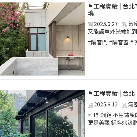
⚑工程實績 | 台北
璃
2025.6.27
氣
又能讓室外光線進
#隔音門 #隔音窗 #防
⚑工程實績 | 台北 
2025.6.12
氣
#H型鋼鋁 不生鏽
更是美觀 鋁料烤漆耐