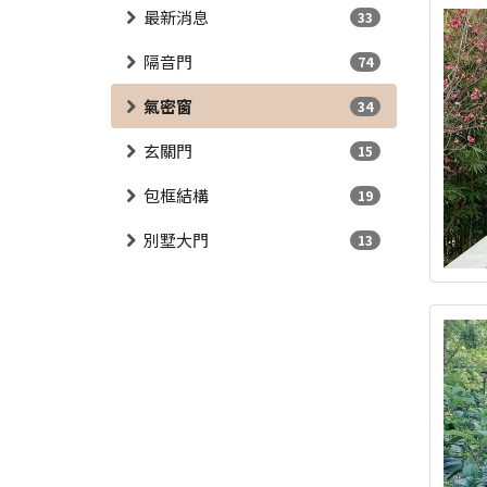
最新消息
33
隔音門
74
氣密窗
34
玄關門
15
包框結構
19
別墅大門
13