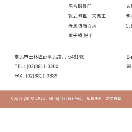
隔音摺疊門
玄
乾式包框一天完工
包
綠風防颱百葉
別
電子鎖.把手
臺北市士林區延平北路六段481號
E-
TEL : (02)8811-3300
營
FAX : (02)8811-3889
Copyright © 2022 . All rights reserved. 版權所有‧請勿轉載