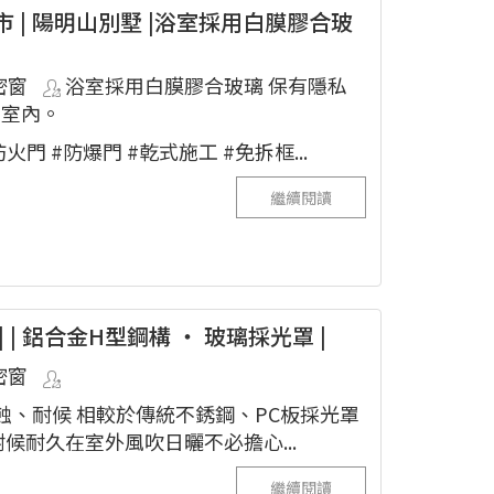
市 | 陽明山別墅 |浴室採用白膜膠合玻
密窗
浴室採用白膜膠合玻璃 保有隱私
到室內。
火門 #防爆門 #乾式施工 #免拆框...
繼續閱讀
| | 鋁合金H型鋼構 ‧ 玻璃採光罩 |
密窗
腐蝕、耐候 相較於傳統不銹鋼、PC板採光罩
候耐久在室外風吹日曬不必擔心...
繼續閱讀