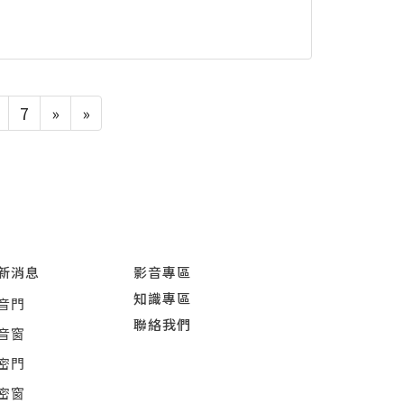
7
»
»
新消息
影音專區
知識專區
音門
聯絡我們
音窗
密門
密窗