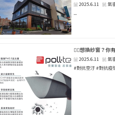
2025.6.11
氣
...
😶‍🌫️想換紗窗
2025.6.11
氣
#對抗空汙 #對抗疫情