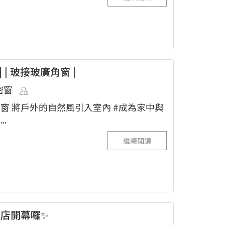
| | 玻接玻廣角窗 |
密窗
窗 將戶外的自然風引入室內 #成為家中與
.
繼續閱讀
山店開幕囉✨