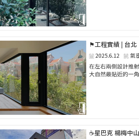
⚑工程實績 | 台北 
2025.6.12
氣
在左右兩側設計推射
大自然最貼近的一角..
☕️星巴克 楊梅中