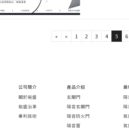
«
«
1
2
3
4
5
6
公司簡介
產品介紹
最
關於裕盛
玄關門
隔
裕盛沿革
隔音玄關門
隔
專利技術
隔音防火門
氣
隔音窗
氣