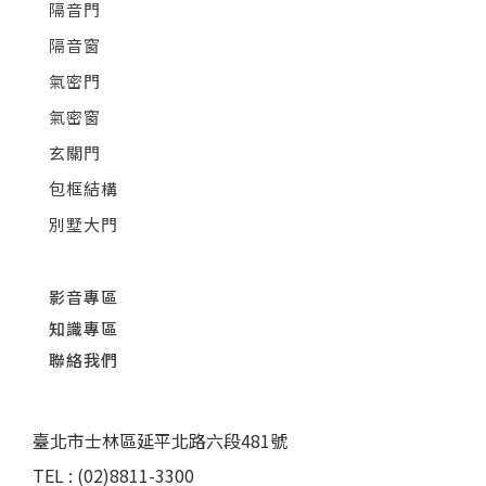
隔音門
隔音窗
氣密門
氣密窗
玄關門
包框結構
別墅大門
影音專區
知識專區
聯絡我們
臺北市士林區延平北路六段481號
TEL : (02)8811-3300