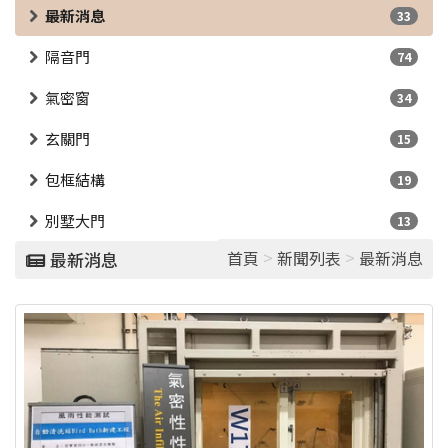
最新消息
33
隔音門
74
氣密窗
34
玄關門
15
包框結構
19
別墅大門
13
>
>
首頁
新聞列表
最新消息
最新消息