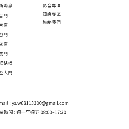
新消息
影音專區
知識專區
音門
聯絡我們
音窗
密門
密窗
關門
框結構
墅大門
mail : ys.w88113300@gmail.com
業時間 : 週一至週五 08:00~17:30