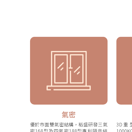
氣密
優於市面雙氣密結構，裕盛研發三氣
3D重
密168型及四氣密188型專利隔音結
1000