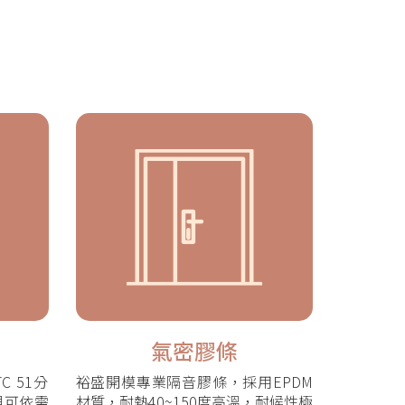
氣密膠條
 51分
裕盛開模專業隔音膠條，採用EPDM
貝可依需
材質，耐熱40~150度高溫，耐候性極