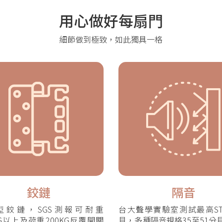
用心做好每扇門
細節做到極致，如此獨具一格
鉸鏈
隔音
型鉸鏈，SGS測報可耐重
台大聲學實驗室測試最高STC
KG以上及荷重200KG反覆開關
貝，多種隔音規格35至51分