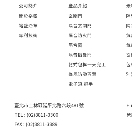
公司簡介
產品介紹
最
關於裕盛
玄關門
隔
裕盛沿革
隔音玄關門
隔
專利技術
隔音防火門
氣
隔音窗
氣
隔音摺疊門
玄
乾式包框一天完工
包
綠風防颱百葉
別
電子鎖.把手
臺北市士林區延平北路六段481號
E-
TEL : (02)8811-3300
營
FAX : (02)8811-3889