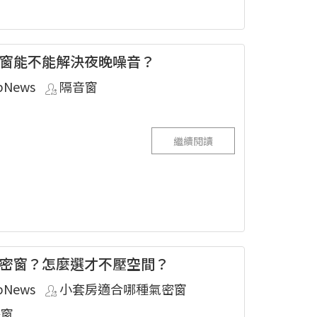
窗能不能解決夜晚噪音？
pNews
隔音窗
繼續閱讀
密窗？怎麼選才不壓空間？
pNews
小套房適合哪種氣密窗
...