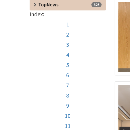
TopNews
625
Index:
1
2
3
4
5
6
7
8
9
10
11