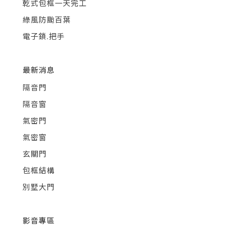
乾式包框一天完工
綠風防颱百葉
電子鎖.把手
最新消息
隔音門
隔音窗
氣密門
氣密窗
玄關門
包框結構
別墅大門
影音專區