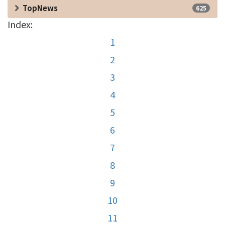
TopNews
625
Index:
1
2
3
4
5
6
7
8
9
10
11