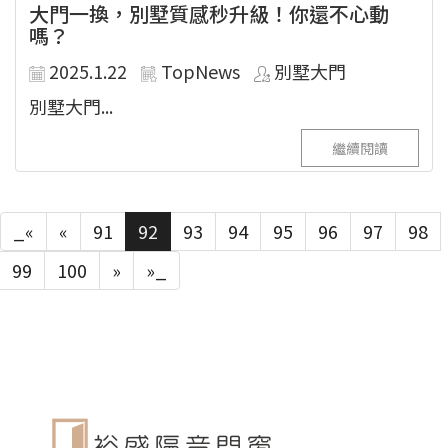
大門一換，別墅質感秒升級！你還不心動
嗎？
2025.1.22
TopNews
別墅大門
別墅大門...
繼續閱讀
_«
«
91
92
93
94
95
96
97
98
99
100
»
»_