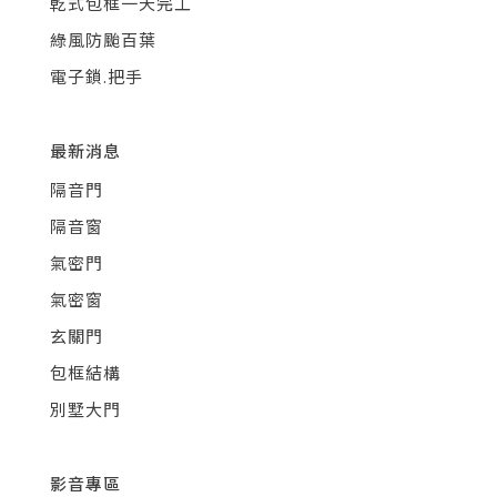
乾式包框一天完工
綠風防颱百葉
電子鎖.把手
最新消息
隔音門
隔音窗
氣密門
氣密窗
玄關門
包框結構
別墅大門
影音專區