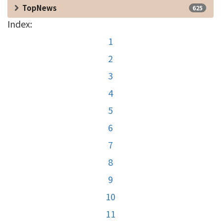
TopNews
625
Index:
1
2
3
4
5
6
7
8
9
10
11