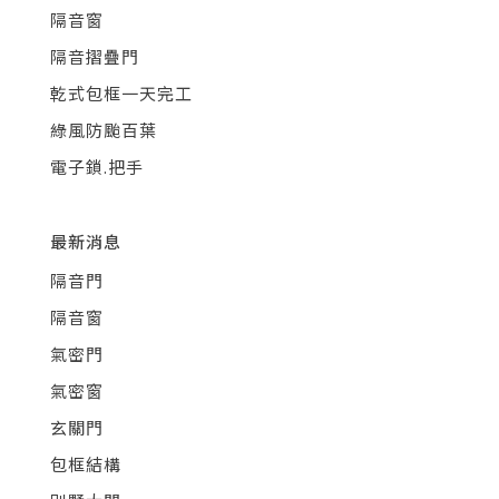
隔音窗
隔音摺疊門
乾式包框一天完工
綠風防颱百葉
電子鎖.把手
最新消息
隔音門
隔音窗
氣密門
氣密窗
玄關門
包框結構