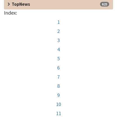
TopNews
625
Index:
1
2
3
4
5
6
7
8
9
10
11