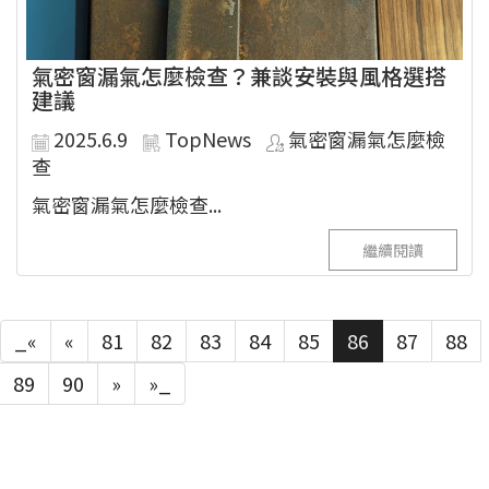
氣密窗漏氣怎麼檢查？兼談安裝與風格選搭
建議
2025.6.9
TopNews
氣密窗漏氣怎麼檢
查
氣密窗漏氣怎麼檢查...
繼續閱讀
_«
«
81
82
83
84
85
86
87
88
89
90
»
»_