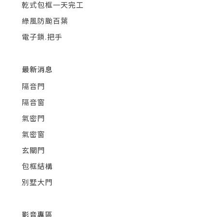
乾式包框一天完工
綠風防颱百葉
電子鎖.把手
最新消息
隔音門
隔音窗
氣密門
氣密窗
玄關門
包框結構
別墅大門
影音專區