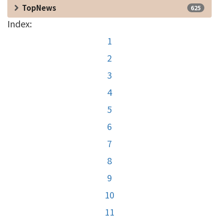
TopNews
625
Index:
1
2
3
4
5
6
7
8
9
10
11