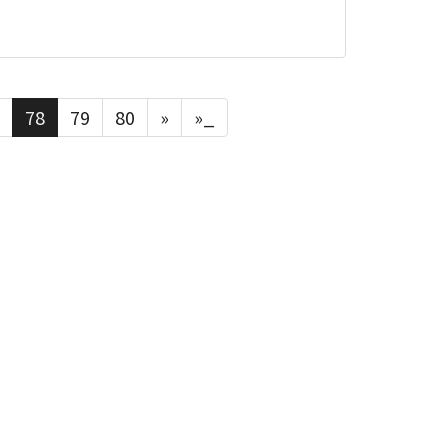
78
79
80
»
»_