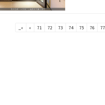
_«
«
71
72
73
74
75
76
77