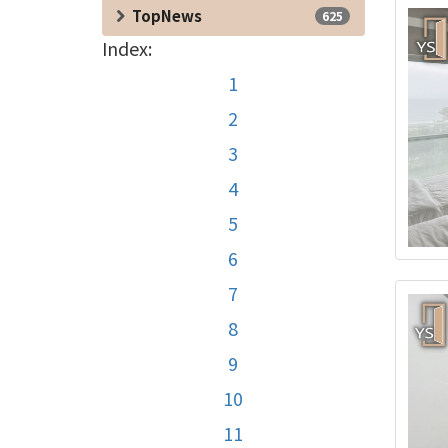
TopNews
625
Index:
1
2
3
4
5
6
7
8
9
10
11