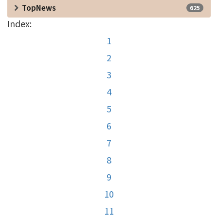
TopNews
625
Index:
1
2
3
4
5
6
7
8
9
10
11