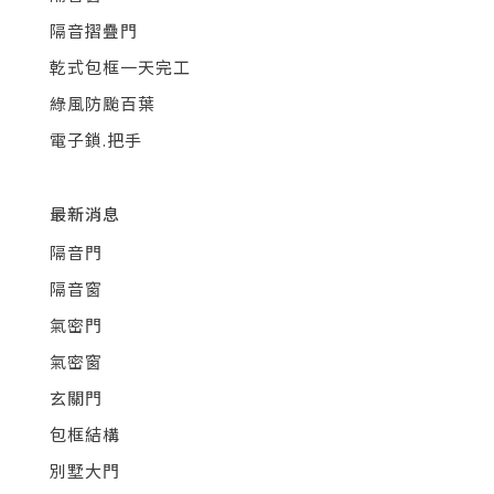
隔音摺疊門
乾式包框一天完工
綠風防颱百葉
電子鎖.把手
最新消息
隔音門
隔音窗
氣密門
氣密窗
玄關門
包框結構
別墅大門