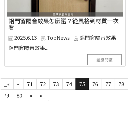
鋁門窗隔音效果怎麼選？從風格到材質一次
看
2025.6.13
TopNews
鋁門窗隔音效果
鋁門窗隔音效果...
繼續閱讀
_«
«
71
72
73
74
75
76
77
78
79
80
»
»_