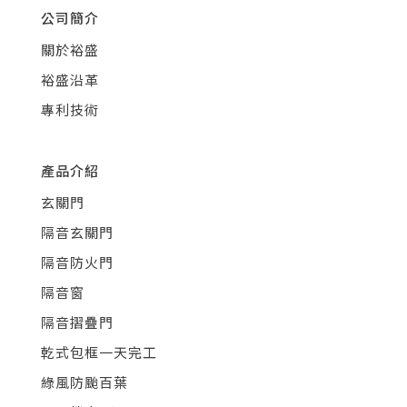
公司簡介
關於裕盛
裕盛沿革
專利技術
產品介紹
玄關門
隔音玄關門
隔音防火門
隔音窗
隔音摺疊門
乾式包框一天完工
綠風防颱百葉