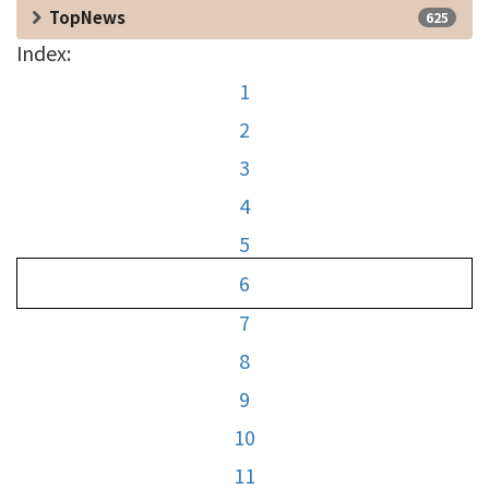
TopNews
625
Index:
1
2
3
4
5
6
7
8
9
10
11