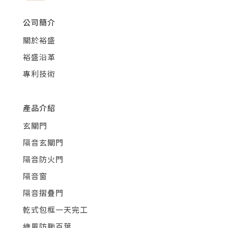
公司簡介
關於裕盛
裕盛沿革
專利技術
產品介紹
玄關門
隔音玄關門
隔音防火門
隔音窗
隔音摺疊門
乾式包框一天完工
綠風防颱百葉