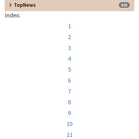
TopNews
625
Index:
1
2
3
4
5
6
7
8
9
10
11