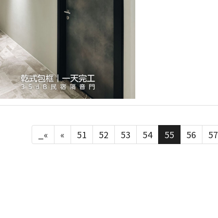
_«
«
51
52
53
54
55
56
57