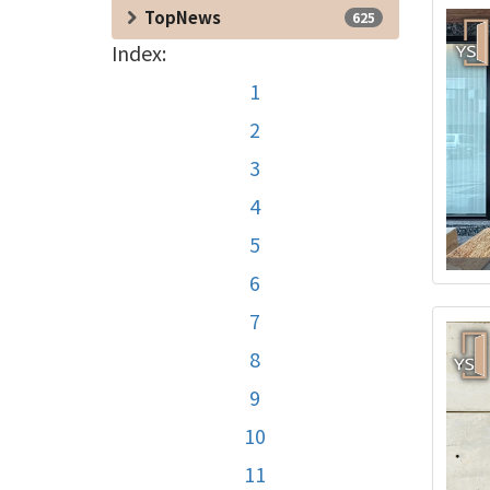
TopNews
625
Index:
1
2
3
4
5
6
7
8
9
10
11