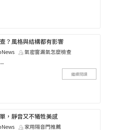
查？風格與結構都有影響
pNews
氣密窗漏氣怎麼檢查
.
繼續閱讀
單，靜音又不犧牲美感
pNews
家用隔音門推薦