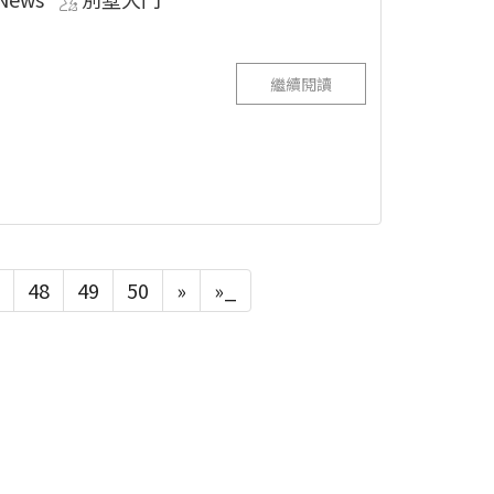
繼續閱讀
48
49
50
»
»_