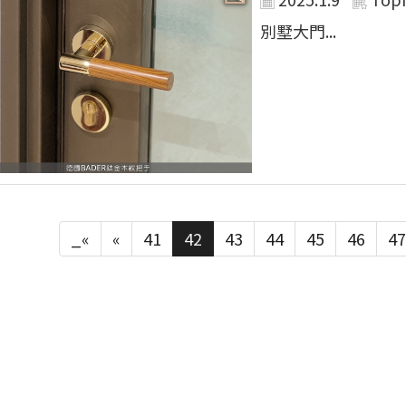
別墅大門...
_«
«
41
42
43
44
45
46
47