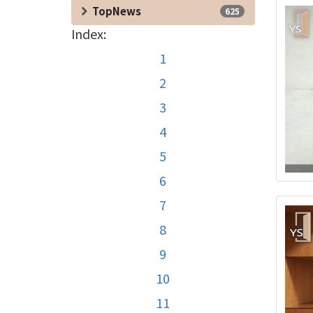
TopNews
625
Index:
1
2
3
4
5
6
7
8
9
10
11