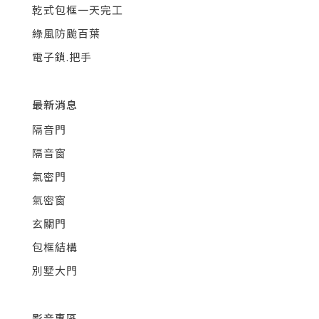
乾式包框一天完工
綠風防颱百葉
電子鎖.把手
最新消息
隔音門
隔音窗
氣密門
氣密窗
玄關門
包框結構
別墅大門
影音專區