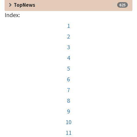
TopNews
625
Index:
1
2
3
4
5
6
7
8
9
10
11