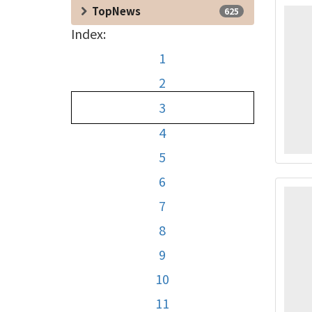
TopNews
625
Index:
1
2
3
4
5
6
7
8
9
10
11