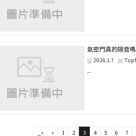
氣密門真的隔音嗎
2026.1.7
Top
...
_«
«
1
2
3
4
5
6
7