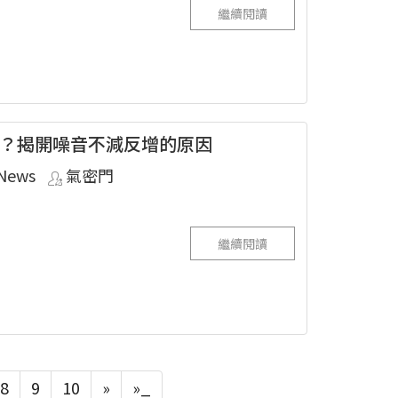
繼續閱讀
？揭開噪音不減反增的原因
News
氣密門
繼續閱讀
8
9
10
»
»_