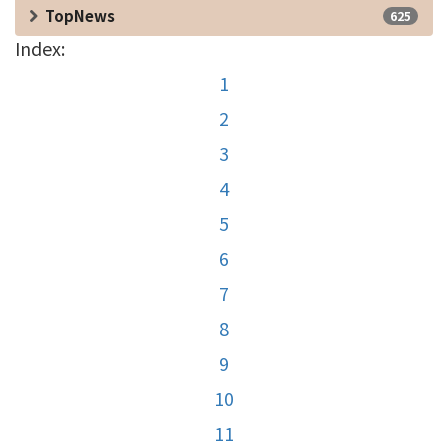
TopNews
625
Index:
1
2
3
4
5
6
7
8
9
10
11