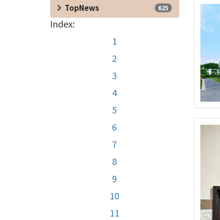
TopNews
625
Index:
1
2
3
4
5
6
7
8
9
10
11