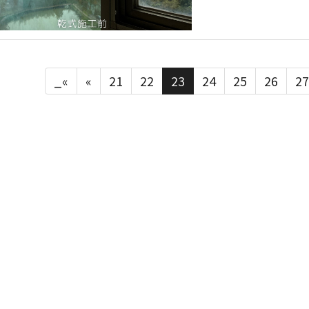
_«
«
21
22
23
24
25
26
27