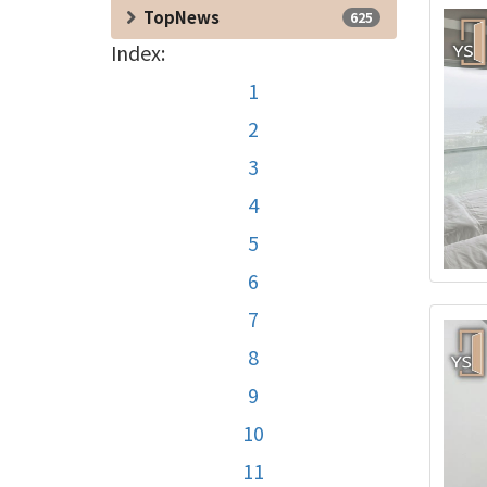
TopNews
625
Index:
1
2
3
4
5
6
7
8
9
10
11