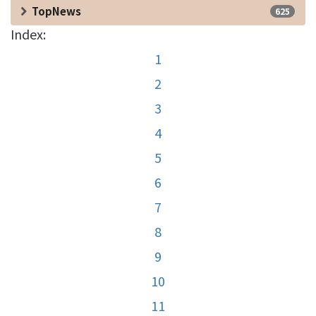
TopNews
625
Index:
1
2
3
4
5
6
7
8
9
10
11