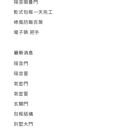
隔音摺疊門
乾式包框一天完工
綠風防颱百葉
電子鎖.把手
最新消息
隔音門
隔音窗
氣密門
氣密窗
玄關門
包框結構
別墅大門