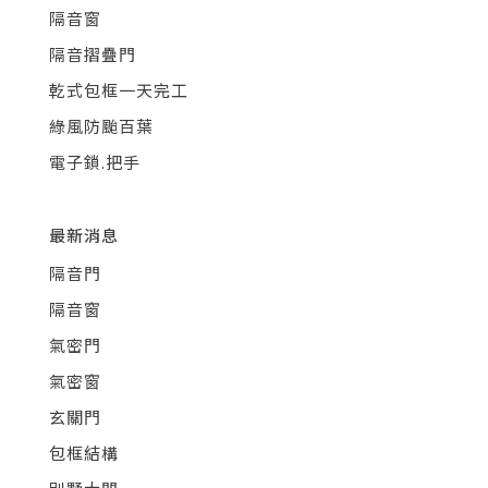
隔音窗
隔音摺疊門
乾式包框一天完工
綠風防颱百葉
電子鎖.把手
最新消息
隔音門
隔音窗
氣密門
氣密窗
玄關門
包框結構