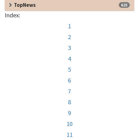
TopNews
625
Index:
1
2
3
4
5
6
7
8
9
10
11