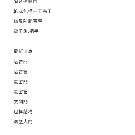
隔音摺疊門
乾式包框一天完工
綠風防颱百葉
電子鎖.把手
最新消息
隔音門
隔音窗
氣密門
氣密窗
玄關門
包框結構
別墅大門