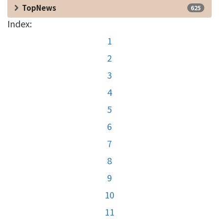
TopNews
625
Index:
1
2
3
4
5
6
7
8
9
10
11