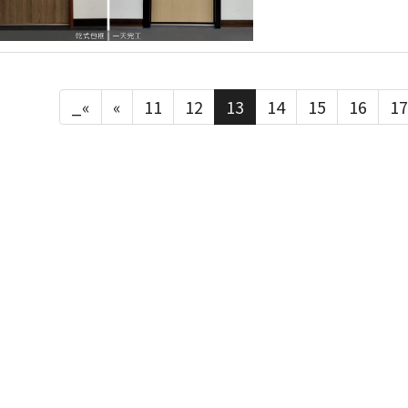
_«
«
11
12
13
14
15
16
17