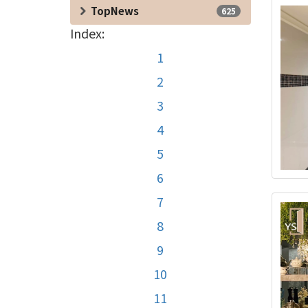
TopNews
625
Index:
1
2
3
4
5
6
7
8
9
10
11