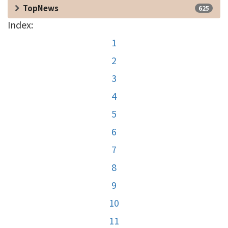
TopNews
625
Index:
1
2
3
4
5
6
7
8
9
10
11