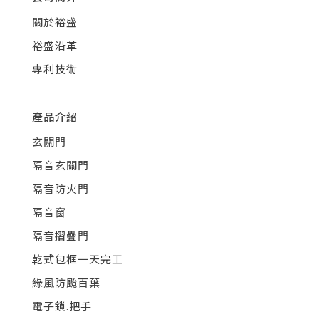
關於裕盛
裕盛沿革
專利技術
產品介紹
玄關門
隔音玄關門
隔音防火門
隔音窗
隔音摺疊門
乾式包框一天完工
綠風防颱百葉
電子鎖.把手