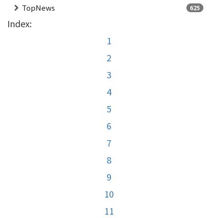
TopNews
625
Index:
1
2
3
4
5
6
7
8
9
10
11