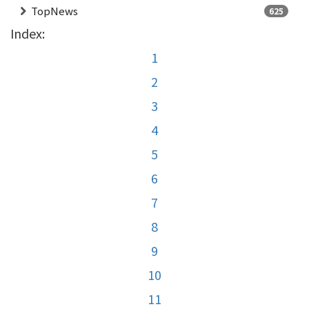
TopNews
625
Index:
1
2
3
4
5
6
7
8
9
10
11