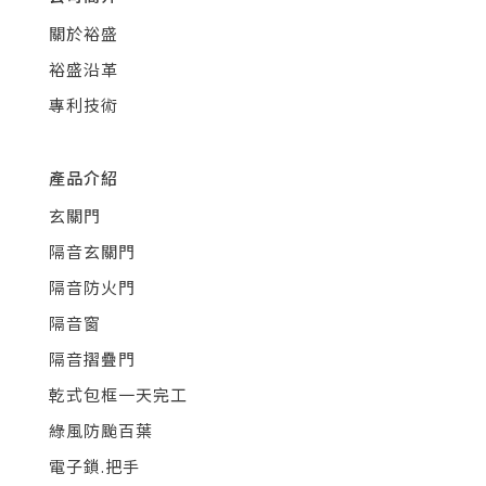
關於裕盛
裕盛沿革
專利技術
產品介紹
玄關門
隔音玄關門
隔音防火門
隔音窗
隔音摺疊門
乾式包框一天完工
綠風防颱百葉
電子鎖.把手