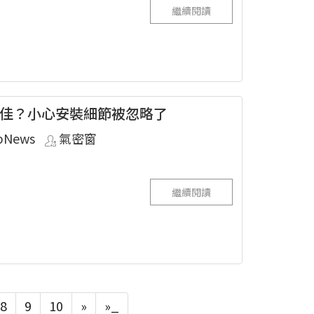
繼續閱讀
佳？小心安裝細節被忽略了
pNews
氣密窗
繼續閱讀
8
9
10
»
»_