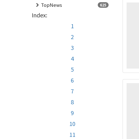
TopNews
625
Index:
1
2
3
4
5
6
7
8
9
10
11