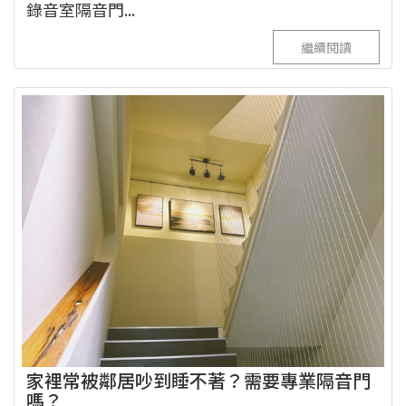
錄音室隔音門...
繼續閱讀
家裡常被鄰居吵到睡不著？需要專業隔音門
嗎？