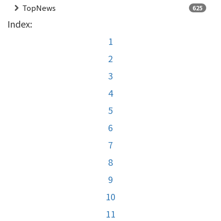
TopNews
625
Index:
1
2
3
4
5
6
7
8
9
10
11