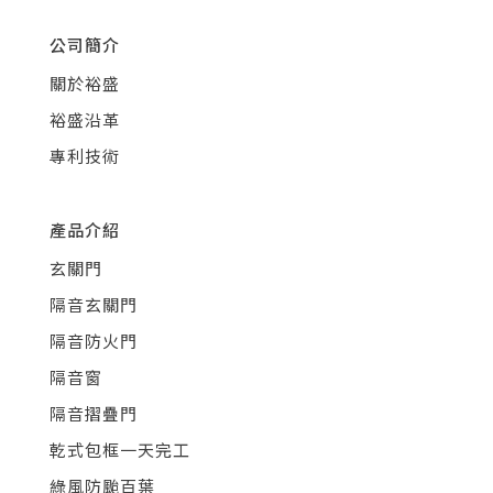
公司簡介
關於裕盛
裕盛沿革
專利技術
產品介紹
玄關門
隔音玄關門
隔音防火門
隔音窗
隔音摺疊門
乾式包框一天完工
綠風防颱百葉