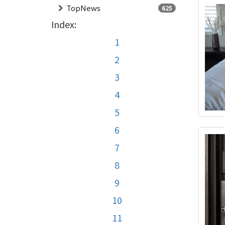
TopNews
625
Index:
1
2
3
4
5
6
7
8
9
10
11