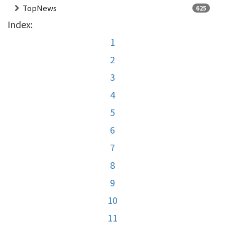
TopNews
625
Index:
1
2
3
4
5
6
7
8
9
10
11