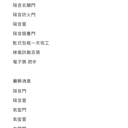
隔音玄關門
隔音防火門
隔音窗
隔音摺疊門
乾式包框一天完工
綠風防颱百葉
電子鎖.把手
最新消息
隔音門
隔音窗
氣密門
氣密窗