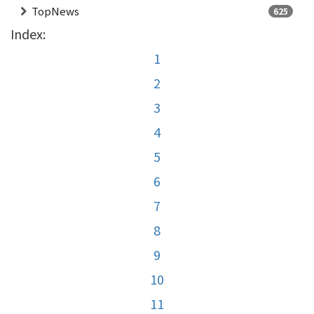
TopNews
625
Index:
1
2
3
4
5
6
7
8
9
10
11