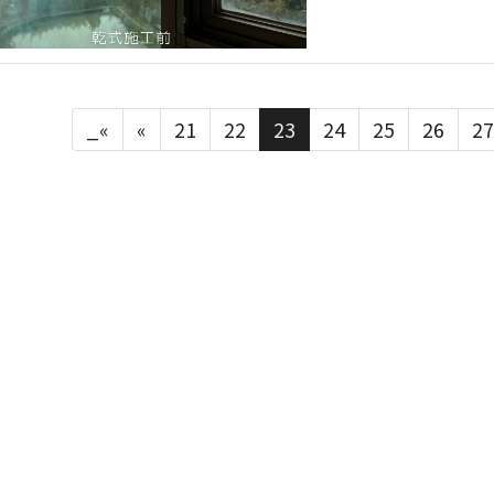
_«
«
21
22
23
24
25
26
27