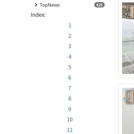
TopNews
625
Index:
1
2
3
4
5
6
7
8
9
10
11