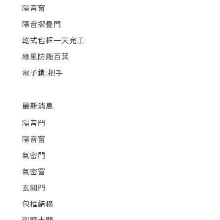
隔音窗
隔音摺疊門
乾式包框一天完工
綠風防颱百葉
電子鎖.把手
最新消息
隔音門
隔音窗
氣密門
氣密窗
玄關門
包框結構
別墅大門