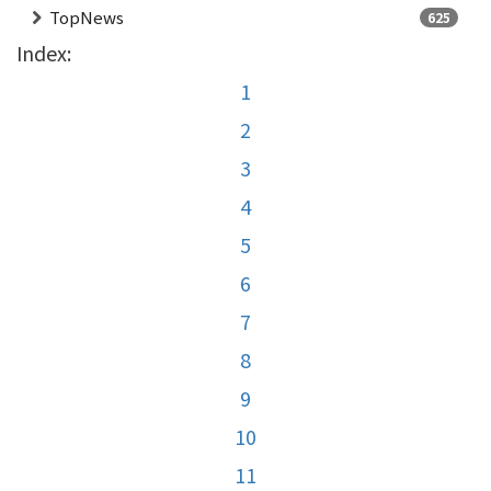
TopNews
625
Index:
1
2
3
4
5
6
7
8
9
10
11