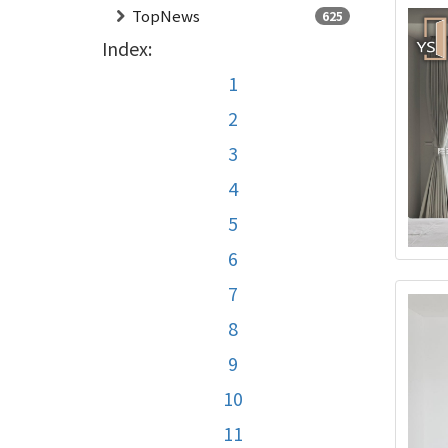
TopNews
625
Index:
1
2
3
4
5
6
7
8
9
10
11