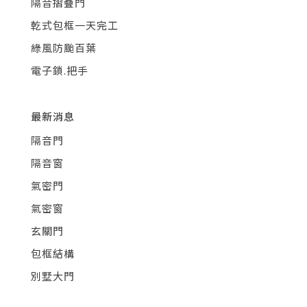
隔音摺疊門
乾式包框一天完工
綠風防颱百葉
電子鎖.把手
最新消息
隔音門
隔音窗
氣密門
氣密窗
玄關門
包框結構
別墅大門