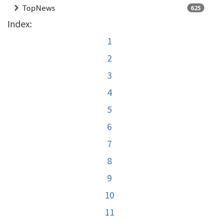
TopNews
625
Index:
1
2
3
4
5
6
7
8
9
10
11