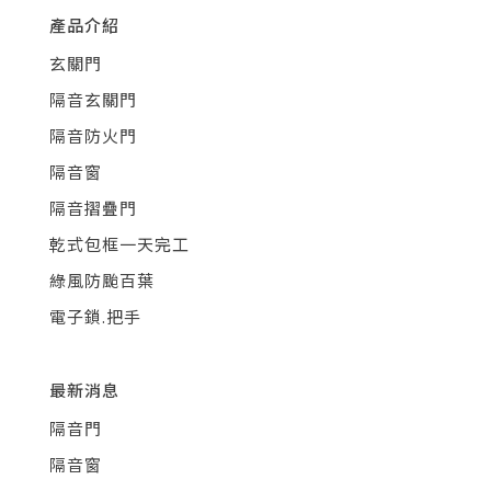
產品介紹
玄關門
隔音玄關門
隔音防火門
隔音窗
隔音摺疊門
乾式包框一天完工
綠風防颱百葉
電子鎖.把手
最新消息
隔音門
隔音窗