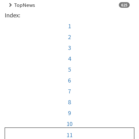
TopNews
625
Index:
1
2
3
4
5
6
7
8
9
10
11