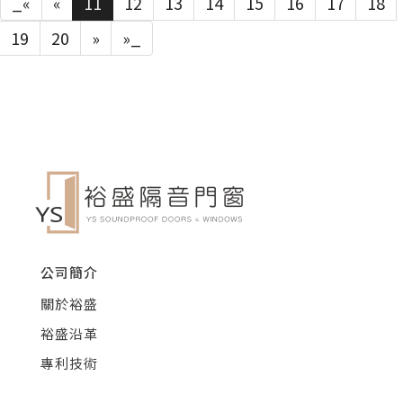
_«
«
11
12
13
14
15
16
17
18
19
20
»
»_
公司簡介
關於裕盛
裕盛沿革
專利技術