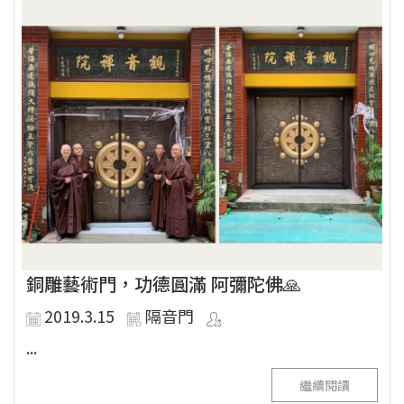
銅雕藝術門，功德圓滿 阿彌陀佛🙏
2019.3.15
隔音門
...
繼續閱讀