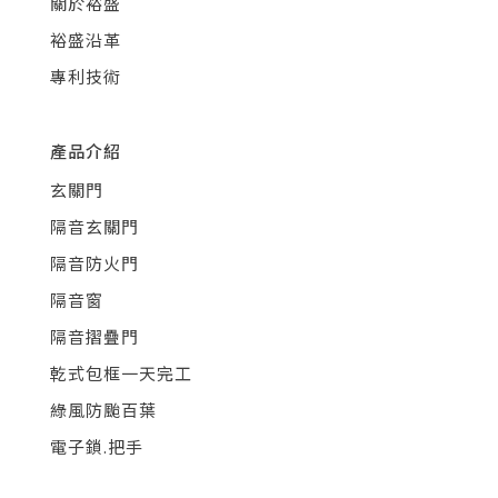
關於裕盛
裕盛沿革
專利技術
產品介紹
玄關門
隔音玄關門
隔音防火門
隔音窗
隔音摺疊門
乾式包框一天完工
綠風防颱百葉
電子鎖.把手